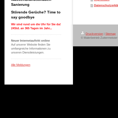
Sanierung
Datenschutzerkl
Störende Gerüche? Time to
say goodbye
Wir sind rund um die Uhr für Sie da!
24Std. an 365 Tagen im Jahr...
Druckversion
|
Sitemap
© Malerbetrieb Zuttermeist
Neuer Internetauftritt online
Auf unserer Website finden Sie
umfangreiche Informationen zu
unseren Dienstleistungen.
Alle Meldungen