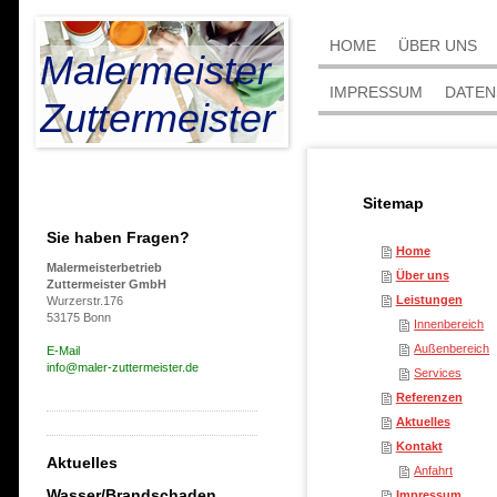
HOME
ÜBER UNS
Malermeister
IMPRESSUM
DATE
Zuttermeister
Sitemap
Sie haben Fragen?
Home
Malermeisterbetrieb
Über uns
Zuttermeister GmbH
Leistungen
Wurzerstr.176
53175 Bonn
Innenbereich
Außenbereich
E-Mail
info@maler-zuttermeister.de
Services
Referenzen
Aktuelles
Kontakt
Aktuelles
Anfahrt
Wasser/Brandschaden
Impressum