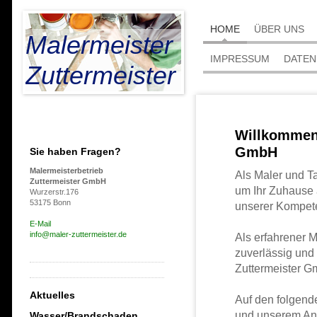
HOME
ÜBER UNS
Malermeister
IMPRESSUM
DATE
Zuttermeister
Willkommen 
GmbH
Sie haben Fragen?
Malermeisterbetrieb
Als Maler und T
Zuttermeister GmbH
um Ihr Zuhause 
Wurzerstr.176
53175 Bonn
unserer Kompete
E-Mail
info@maler-zuttermeister.de
Als erfahrener M
zuverlässig und
Zuttermeister Gm
Aktuelles
Auf den folgend
und unserem Ang
Wasser/Brandschaden