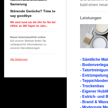
Sanierung
bald einen neue
Störende Gerüche? Time to
say goodbye
Leistungen
Wir sind rund um die Uhr für Sie da!
24Std. an 365 Tagen im Jahr...
Neuer Internetauftritt online
Auf unserer Website finden Sie
umfangreiche Informationen zu
unseren Dienstleistungen.
- Sämtliche Ma
Alle Meldungen
- Bodenverlegar
- Tatortreinigu
- Entrümpelun
- Teppichbode
- Trockenbau
- Eigener Hublif
- Estrich- und
- Brand & Was
- Modernste Me