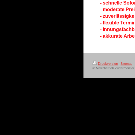
- schnelle Sofor
- moderate Pre
- zuverlässigkei
- flexible Term
- Innungsfachb
- akkurate Arbe
Druckversion
|
Sitemap
© Malerbetrieb Zuttermeist